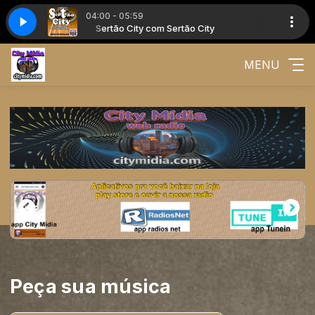
04:00 - 05:59
ty
Sertão City com Sertão City
MENU
Peça sua música